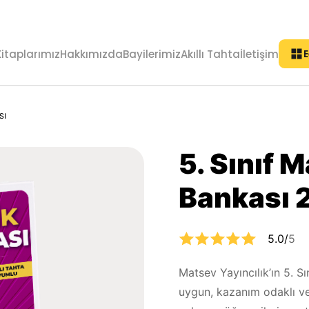
Kitaplarımız
Hakkımızda
Bayilerimiz
Akıllı Tahta
İletişim
E
sı
5. Sınıf 
Bankası
5.0/
5
Matsev Yayıncılık’ın 5. S
uygun, kazanım odaklı ve