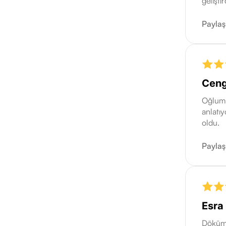
gelişti
Paylaş
Ceng
Oğlum 
anlatıy
oldu.
Paylaş
Esra
Döküman