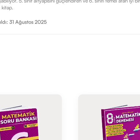
şabiliyor. 5. sınıf altyapısını güçlendiren ve 6. sınıfı temel atan iyi bi
 kitap.
ıldı: 31 Ağustos 2025