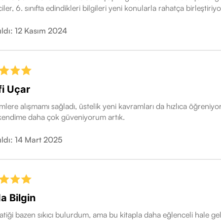
ler, 6. sınıfta edindikleri bilgileri yeni konularla rahatça birleştiriyo
ıldı: 12 Kasım 2024
fi Uçar
lere alışmamı sağladı, üstelik yeni kavramları da hızlıca öğreniyo
a kendime daha çok güveniyorum artık.
ıldı: 14 Mart 2025
a Bilgin
tiği bazen sıkıcı bulurdum, ama bu kitapla daha eğlenceli hale gel