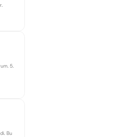
r.
rum. 5.
di. Bu