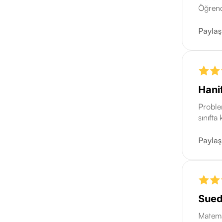
Öğrenci
Paylaş
Hani
Problem
sınıft
Paylaş
Sued
Matema